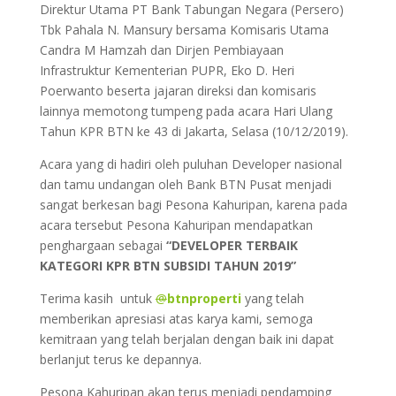
Direktur Utama PT Bank Tabungan Negara (Persero)
Tbk Pahala N. Mansury bersama Komisaris Utama
Candra M Hamzah dan Dirjen Pembiayaan
Infrastruktur Kementerian PUPR, Eko D. Heri
Poerwanto beserta jajaran direksi dan komisaris
lainnya memotong tumpeng pada acara Hari Ulang
Tahun KPR BTN ke 43 di Jakarta, Selasa (10/12/2019).
Acara yang di hadiri oleh puluhan Developer nasional
dan tamu undangan oleh Bank BTN Pusat menjadi
sangat berkesan bagi Pesona Kahuripan, karena pada
acara tersebut Pesona Kahuripan mendapatkan
penghargaan sebagai
“DEVELOPER TERBAIK
KATEGORI KPR BTN SUBSIDI TAHUN 2019”
Terima kasih untuk
@
btnproperti
yang telah
memberikan apresiasi atas karya kami, semoga
kemitraan yang telah berjalan dengan baik ini dapat
berlanjut terus ke depannya.
Pesona Kahuripan akan terus menjadi pendamping