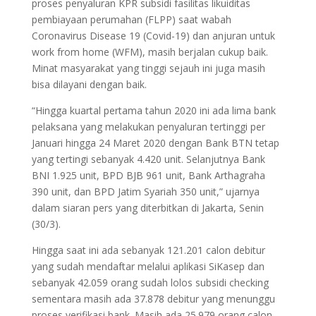
proses penyaluran KPR subsidi fasilitas likuiditas
pembiayaan perumahan (FLPP) saat wabah
Coronavirus Disease 19 (Covid-19) dan anjuran untuk
work from home (WFM), masih berjalan cukup baik.
Minat masyarakat yang tinggi sejauh ini juga masih
bisa dilayani dengan baik.
“Hingga kuartal pertama tahun 2020 ini ada lima bank
pelaksana yang melakukan penyaluran tertinggi per
Januari hingga 24 Maret 2020 dengan Bank BTN tetap
yang tertingi sebanyak 4.420 unit. Selanjutnya Bank
BNI 1.925 unit, BPD BJB 961 unit, Bank Arthagraha
390 unit, dan BPD Jatim Syariah 350 unit,” ujarnya
dalam siaran pers yang diterbitkan di Jakarta, Senin
(30/3).
Hingga saat ini ada sebanyak 121.201 calon debitur
yang sudah mendaftar melalui aplikasi SiKasep dan
sebanyak 42.059 orang sudah lolos subsidi checking
sementara masih ada 37.878 debitur yang menunggu
proses verifikasi bank. Masih ada 25.979 orang calon